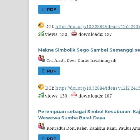
PDF
DOI:
https://doi.org/10.32884/ideas.v12i2.240
views: 130 ,
downloads: 127
Makna Simbolik Sego Sambel Semanggi seb
Cici Arista Devi, Daroe Iswatiningsih
PDF
DOI:
https://doi.org/10.32884/ideas.v12i2.241
views: 130 ,
downloads: 107
Perempuan sebagai Simbol Kesuburan: Kaj
Wewewa Sumba Barat Daya
Konradus Doni Kelen, Kanisius Kami, Paulus Ama
PDF