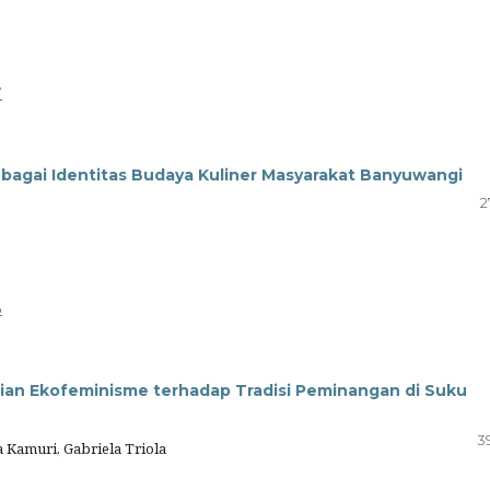
7
agai Identitas Budaya Kuliner Masyarakat Banyuwangi
2
3
ian Ekofeminisme terhadap Tradisi Peminangan di Suku
3
 Kamuri, Gabriela Triola