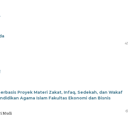
1
da
4
0
basis Proyek Materi Zakat, Infaq, Sedekah, dan Wakaf
endidikan Agama Islam Fakultas Ekonomi dan Bisnis
6
i Mudi