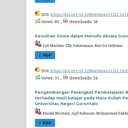
DOI:
https://doi.org/10.32884/ideas.v12i2.241
views: 80 ,
downloads: 58
Kesulitan Siswa dalam Menulis Aksara Sun
Suli Mariam, Elly Sukmanasa, Rini Sri Indriani
PDF
DOI:
https://doi.org/10.32884/ideas.v12i2.242
views: 55 ,
downloads: 24
Pengembangan Perangkat Pembelajaran Ber
terhadap Hasil belajar pada Mata Kuliah P
Universitas Negeri Gorontalo
Kholid Mootalu, Agil Bahsoan, Muhammad Fakhr
PDF