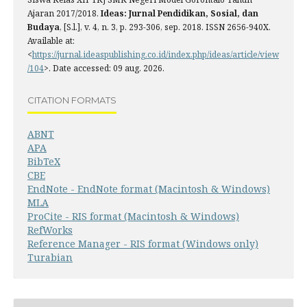
Ajaran 2017/2018.
Ideas: Jurnal Pendidikan, Sosial, dan
Budaya
, [S.l.], v. 4, n. 3, p. 293-306, sep. 2018. ISSN 2656-940X.
Available at:
<
https://jurnal.ideaspublishing.co.id/index.php/ideas/article/view
/104
>. Date accessed: 09 aug. 2026.
CITATION FORMATS
ABNT
APA
BibTeX
CBE
EndNote - EndNote format (Macintosh & Windows)
MLA
ProCite - RIS format (Macintosh & Windows)
RefWorks
Reference Manager - RIS format (Windows only)
Turabian