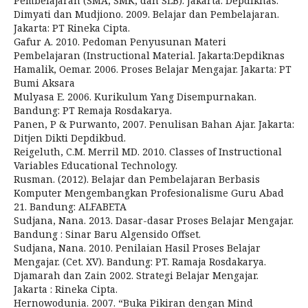
Pembelajaran (SMA, SMK, dan SLB). Jakarta: Depdiknas.
Dimyati dan Mudjiono. 2009. Belajar dan Pembelajaran.
Jakarta: PT Rineka Cipta.
Gafur A. 2010. Pedoman Penyusunan Materi
Pembelajaran (Instructional Material. Jakarta:Depdiknas
Hamalik, Oemar. 2006. Proses Belajar Mengajar. Jakarta: PT
Bumi Aksara
Mulyasa E. 2006. Kurikulum Yang Disempurnakan.
Bandung: PT Remaja Rosdakarya.
Panen, P & Purwanto, 2007. Penulisan Bahan Ajar. Jakarta:
Ditjen Dikti Depdikbud.
Reigeluth, C.M. Merril MD. 2010. Classes of Instructional
Variables Educational Technology.
Rusman. (2012). Belajar dan Pembelajaran Berbasis
Komputer Mengembangkan Profesionalisme Guru Abad
21. Bandung: ALFABETA
Sudjana, Nana. 2013. Dasar-dasar Proses Belajar Mengajar.
Bandung : Sinar Baru Algensido Offset.
Sudjana, Nana. 2010. Penilaian Hasil Proses Belajar
Mengajar. (Cet. XV). Bandung: PT. Ramaja Rosdakarya.
Djamarah dan Zain 2002. Strategi Belajar Mengajar.
Jakarta : Rineka Cipta.
Hernowodunia. 2007. “Buka Pikiran dengan Mind